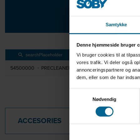
Samtykke
Denne hjemmeside bruger c
Vi bruger cookies til at tilpas
vores trafik. Vi deler også 
54500000
PRECLEANER P60-80 4 KW Q24/Q24
annonceringspartnere og anal
dem, eller som de har indsaml
Samtykkevalg
Nødvendig
ACCESORIES