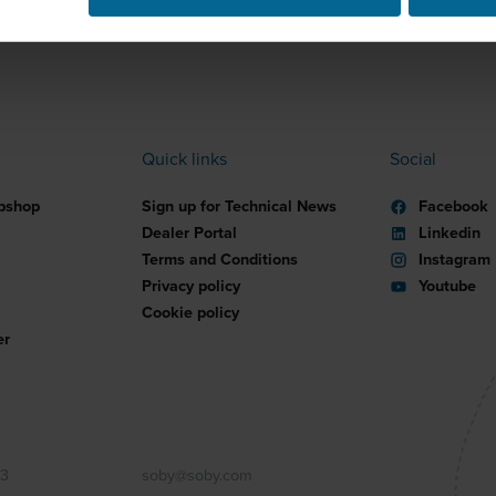
Quick links
Social
bshop
Sign up for Technical News
Facebook
Dealer Portal
Linkedin
Terms and Conditions
Instagram
Privacy policy
Youtube
Cookie policy
er
33
soby@soby.com