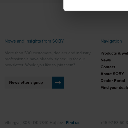
News and insights from SOBY
Navigation
More than 500 customers, dealers and industry
Products & we
professionals have already signed up for our
News
newsletter. Would you like to join them?
Contact
About SOBY
Dealer Portal
Newsletter signup
Find your deal
Viborgvej 306 · DK-7840 Højslev ·
Find us
+45 97 53 50 