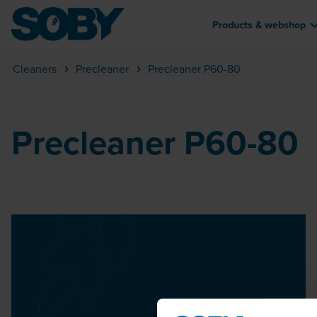
Products & webshop
Cleaners
Precleaner
Precleaner P60-80
Precleaner P60-80