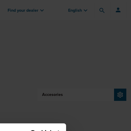
Find your dealer
English
Accesories