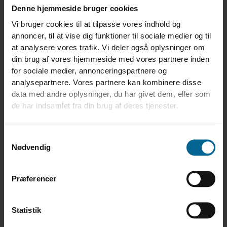
Nicht klassifizierte:
Denne hjemmeside bruger cookies
Nicht klassifizierte Cookies sind Cookies, die wir gemeinsam mit
Vi bruger cookies til at tilpasse vores indhold og
den Anbietern der einzelnen Cookies gerade klassifizieren.
annoncer, til at vise dig funktioner til sociale medier og til
at analysere vores trafik. Vi deler også oplysninger om
Ein Cookie ist eine Textdatei, die beim Besuch einer Website auf
din brug af vores hjemmeside med vores partnere inden
Ihrem Computer gespeichert wird. In dieser Textdatei speichert die
for sociale medier, annonceringspartnere og
Website Informationen, die sie beim nächsten Besuch der Seite
analysepartnere. Vores partnere kan kombinere disse
wieder lesen möchte.
data med andre oplysninger, du har givet dem, eller som
Dies sind häufig Informationen, die für das Funktionieren der
de har indsamlet fra din brug af deres tjenester.
Website notwendig sind (technische/notwendige Cookies). Es kann
sich auch um Cookies für statistische Zwecke, zur Analyse Ihrer
Interessen auf unserer Website und für gezieltes Marketing
Samtykkevalg
handeln.
Nødvendig
Hierfür ist Ihre Zustimmung erforderlich.
Diese Website verwendet verschiedene Arten von Cookies. Einige
Præferencer
Cookies werden von Drittanbietern gesetzt, deren Dienste auf
unseren Seiten erscheinen.
Statistik
Sie können Ihre Einwilligung zur Cookie-Erklärung auf unserer
Website jederzeit ändern oder widerrufen.