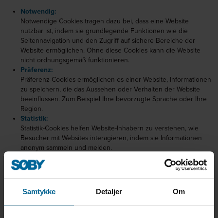
Notwendig:
Notwendige Cookies tragen dazu bei, dass eine Website
nutzbar ist, indem sie grundlegende Funktionen wie die
Seitennavigation und den Zugriff auf sichere Bereiche der
Website ermöglichen. Ohne diese Cookies kann die Website
nicht ordnungsgemäß funktionieren.
Präferenz:
Präferenz-Cookies ermöglichen es einer Website, Informationen
zu speichern, die das Aussehen oder Verhalten der Website
beeinflussen. Zum Beispiel Ihre bevorzugte Sprache oder Ihre
Region.
Statistik:
Statistik-Cookies helfen Website-Inhabern zu verstehen, wie
Besucher mit Websites interagieren, indem sie Informationen
anonym sammeln und melden.
Marketing:
Diese Cookies werden verwendet, um ein besseres
Nutzererlebnis zu bieten und um Besucher über verschiedene
Websites hinweg zu verfolgen. Die Absicht ist, Anzeigen zu
Samtykke
Detaljer
Om
schalten, die für den einzelnen Nutzer relevant und
ansprechend sind, und somit für Publisher und Drittanbieter-
Webetreibender wertvoller sind.