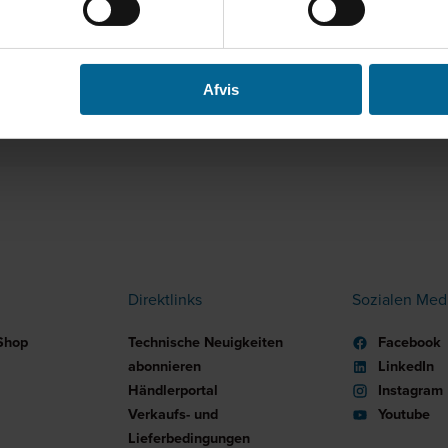
Website besuchen
Afvis
Direktlinks
Sozialen Med
Shop
Technische Neuigkeiten
Facebook
abonnieren
LinkedIn
Händlerportal
Instagram
Verkaufs- und
Youtube
Lieferbedingungen