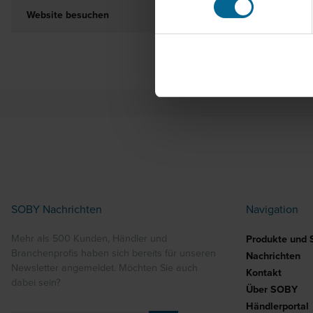
Website besuchen
SOBY Nachrichten
Navigation
Mehr als 500 Kunden, Händler und
Produkte und 
Branchenprofis haben sich bereits für unseren
Nachrichten
Newsletter angemeldet. Möchten Sie auch
Kontakt
dabei sein?
Über SOBY
Händlerportal