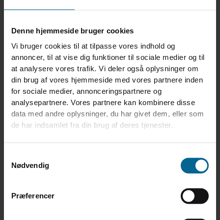
Denne hjemmeside bruger cookies
Vi bruger cookies til at tilpasse vores indhold og
Übergänge, Flanschen und Spannringen
annoncer, til at vise dig funktioner til sociale medier og til
at analysere vores trafik. Vi deler også oplysninger om
din brug af vores hjemmeside med vores partnere inden
for sociale medier, annonceringspartnere og
analysepartnere. Vores partnere kan kombinere disse
data med andre oplysninger, du har givet dem, eller som
de har indsamlet fra din brug af deres tjenester.
Samtykkevalg
Nødvendig
Præferencer
Zwei- und Dreiwegeverteiler, Getreidebremsen