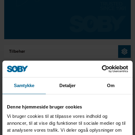
Tilbehør
Reservedele
Samtykke
Detaljer
Om
30130001
KORNKANON SS102 3,85M OG 1,5KW MOTOR
Længde:
3,85 m.
Max Effekt:
1,50 kW
Denne hjemmeside bruger cookies
30140001
KORNKANON SS102 4,85M OG 1,5KW MOTOR
Vi bruger cookies til at tilpasse vores indhold og
annoncer, til at vise dig funktioner til sociale medier og til
Længde:
4,85 m.
Max Effekt:
1,50 kW
at analysere vores trafik. Vi deler også oplysninger om
30160001
KORNKANON SS102 6,85M OG 2,2KW MOTOR