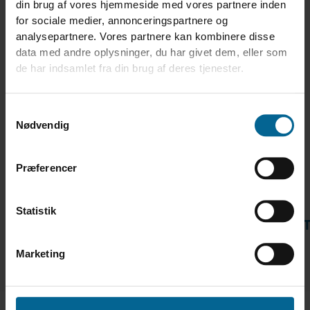
din brug af vores hjemmeside med vores partnere inden
30150001
KORNKANON SS102 5,85M OG 1,5 KW MOTOR
for sociale medier, annonceringspartnere og
Længde:
6,85 m.
Max Effekt:
2,20 kW
Længde:
5,85 m.
Max Effekt:
1,50 kW
analysepartnere. Vores partnere kan kombinere disse
data med andre oplysninger, du har givet dem, eller som
de har indsamlet fra din brug af deres tjenester.
webshopProductCategoryShowAllProduct
Samtykkevalg
Nødvendig
TILBEHØR
Præferencer
Statistik
WEBSHOPPRODUCTCATEGORYSPAREPAR
Marketing
30260000
SNEGLEFOD