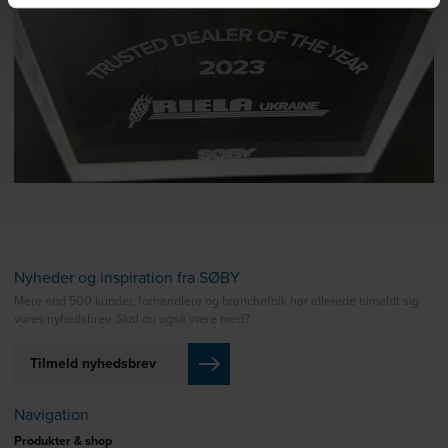
Nyheder og inspiration fra SØBY
Mere end 500 kunder, forhandlere og branchefolk har allerede tilmeldt sig
vores nyhedsbrev. Skal du også være med?
Tilmeld nyhedsbrev
Navigation
Produkter & shop