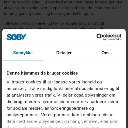
krig og en dagligdag i usikkerhed er et vilkår. Disse forhold gør blot
at vi er ekstra stolte over at opleve den vilje og det mod der skal til
for at tingene lykkedes og hverdagen skal fungere.
Tillykke til Riela Ukraine, og tak for et stærkt og tillidsfuldt
samarbejde som vi glæder os til at udvikle yderligere i de
kommende år.
Vi har ikke kunne tage billeder under omstændighederne, og vi har
heller ikke sendt ”Statuetten” Den står trygt her hos SØBY, til vi kan
Samtykke
Detaljer
Om
mødes igen.
Billederne er fra et besøg i L`iviv.
Besøg Riele Ukraine på deres egen hjemmeside.
Denne hjemmeside bruger cookies
Flere nyheder
Vi bruger cookies til at tilpasse vores indhold og
annoncer, til at vise dig funktioner til sociale medier og til
at analysere vores trafik. Vi deler også oplysninger om
Om Riele Ukraine
din brug af vores hjemmeside med vores partnere inden
for sociale medier, annonceringspartnere og
RIELA® Ukraine ligger i Lviv tæt ved den polske grænse.
analysepartnere. Vores partnere kan kombinere disse
RIELA® Ukraine er specialiseret inden for rådgivning,
data med andre oplysninger, du har givet dem, eller som
projektering og salg af anlæg til tørring, beluftning, transport-
de har indsamlet fra din brug af deres tjenester.