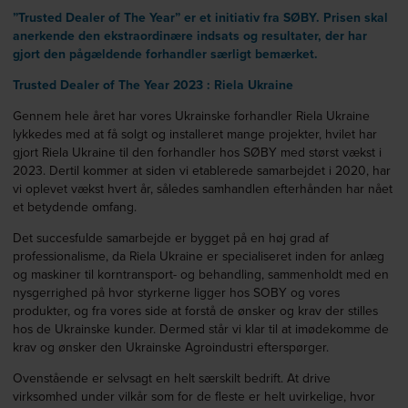
”Trusted Dealer of The Year” er et initiativ fra SØBY. Prisen skal
anerkende den ekstraordinære indsats og resultater, der har
gjort den pågældende forhandler særligt bemærket.
Trusted Dealer of The Year 2023 : Riela Ukraine
Gennem hele året har vores Ukrainske forhandler Riela Ukraine
lykkedes med at få solgt og installeret mange projekter, hvilet har
gjort Riela Ukraine til den forhandler hos SØBY med størst vækst i
2023. Dertil kommer at siden vi etablerede samarbejdet i 2020, har
vi oplevet vækst hvert år, således samhandlen efterhånden har nået
et betydende omfang.
Det succesfulde samarbejde er bygget på en høj grad af
professionalisme, da Riela Ukraine er specialiseret inden for anlæg
og maskiner til korntransport- og behandling, sammenholdt med en
nysgerrighed på hvor styrkerne ligger hos SOBY og vores
produkter, og fra vores side at forstå de ønsker og krav der stilles
hos de Ukrainske kunder. Dermed står vi klar til at imødekomme de
krav og ønsker den Ukrainske Agroindustri efterspørger.
Ovenstående er selvsagt en helt særskilt bedrift. At drive
virksomhed under vilkår som for de fleste er helt uvirkelige, hvor