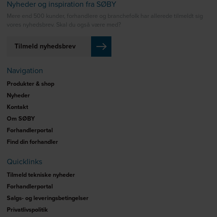
Nyheder og inspiration fra SØBY
Mere end 500 kunder, forhandlere og branchefolk har allerede tilmeldt sig
vores nyhedsbrev. Skal du også være med?
Tilmeld nyhedsbrev
Navigation
Produkter & shop
Nyheder
Kontakt
Om SØBY
Forhandlerportal
Find din forhandler
Quicklinks
Tilmeld tekniske nyheder
Forhandlerportal
Salgs- og leveringsbetingelser
Privatlivspolitik