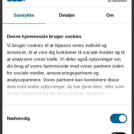
tæt forbundet med processerne. Vores dygtige medarbejdere
programmerer og overvåger maskinernes arbejde og foretager
Samtykke
Detaljer
Om
løbende kvalitetskontrol for at sikre, at de høje standarder, vi er
kendt for, altid bliver opretholdt.
Vil du se flere film fra produktionen? Find dem alle på Youtube!
Denne hjemmeside bruger cookies
Vi bruger cookies til at tilpasse vores indhold og
Flere film fra SØBY
annoncer, til at vise dig funktioner til sociale medier og til
at analysere vores trafik. Vi deler også oplysninger om
Film: CNC-bukker med GoPro
din brug af vores hjemmeside med vores partnere inden
for sociale medier, annonceringspartnere og
analysepartnere. Vores partnere kan kombinere disse
data med andre oplysninger, du har givet dem, eller som
de har indsamlet fra din brug af deres tjenester.
Samtykkevalg
Nødvendig