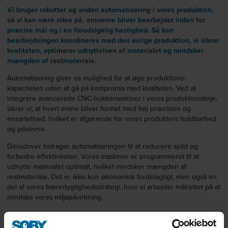
Vi bruger robotter og anden automatisering i vores produktion,
så vi kan være sikre på, emnerne bliver bearbejdet inden for
præcise mål og i en forudsigelig hastighed. Så kan
bearbejdningen koordineres med den øvrige produktion, vi sikrer
kvaliteten, optimerer udnyttelsen af materialet og mindsker
mængden af restmateriale.
Automatisering giver os mulighed for at øge produktions-
kapaciteten uden at gå på kompromis med kvaliteten. Ved at
integrere avancerede CNC-bukkemaskiner i vores produktionslinje,
sikrer vi, at hvert emne bliver formet med høj præcision og
ensartethed, hvilket er afgørende for vores produkters holdbarhed
og ydeevne.
Derudover bidrager automatiseringen til at reducere spild og
forbedre effektiviteten. Vores maskiner er programmeret til at
udnytte materialet optimalt, hvilket mindsker mængden af
restmateriale. Det er ikke kun økonomisk fordelagtigt, men også en
del af vores bæredygtighedsstrategi, hvor vi arbejder målrettet på at
mindske vores miljøpåvirkning.
Menneskelig ekspertise er uundværlig
Selvom produktionen er automatiseret, er menneskelig ekspertise