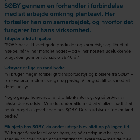
SØBY gennem en forhandler i forbindelse
med sit arbejde omkring planteavl. Her
fortæller han om samarbejdet, og hvorfor det
fungerer for hans virksomhed.
Tilbyder altid at hjælpe
"SØBY har altid lavet gode produkter og kornudstyr og tilbudt at
hjælpe, når vi har manglet noget – og vi har næsten udelukkende
brugt dem gennem de sidste 35-40 år."
Udstyret er lige en tand bedre
"Vi bruger meget forskelligt transportudstyr og blæsere fra SØBY –
fx elevatorer, redlere, snegle og påslag. Vi er godt tilfreds med alt
deres udstyr.
Nogle gange henvender andre fabrikanter sig, og så prøver vi
måske deres udstyr. Men det ender altid med, at vi bliver nødt til at
hente noget alligevel nede hos SØBY. Deres udstyr er lige en tand
bedre."
Fik hjælp hos SØBY, da andet udstyr blev slidt op på ingen tid
"Vi bruger fx skaller til vores høns, og på et tidspunkt brugte vi
sneglevindinger fra en anden fabrikant til skallerne – men de blev