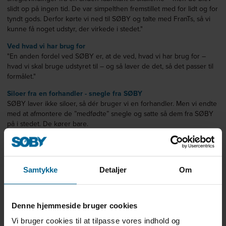
slidt op på ingen tid. De var simpelthen fremstillet med for lidt og for
tyndt gods. Derfor kørte vi ned til SØBY og talte med FranTs, så vi
kunne få noget udstyr, der virkede i stedet."
Ved hvad vi har brug for
"En anden fordel ved SØBY er, at de ved, hvad vi har brug for –
hvad vi skal bruge udstyret til – og så laver de det, så det passer til
formålet."
Siloer fra en forhandler - snegle fra SØBY
SØBY laver ikke siloer, så dér bruger vi en forhandler. Men vi endte
med at afmontere de ”medfødte” snegle og satte så dem fra SØBY
på i stedet. De
kører bare.
Koster mere, fordi det er mere værd
"For mig er der klart en sammenhæng mellem prisen og kvaliteten
på det udstyr, jeg kan købe hos SØBY. Det koster mere, fordi det er
Samtykke
Detaljer
Om
mere værd.
Jeg hører tit om noget, som er billigere – men som regel tør jeg
ikke købe det. For det er jo ikke billigt i den sidste ende."
Denne hjemmeside bruger cookies
Siger aldrig nej til at hjælpe
Vi bruger cookies til at tilpasse vores indhold og
"Noget andet, jeg sætter pris på ved SØBY, er folkene dernede. Vi