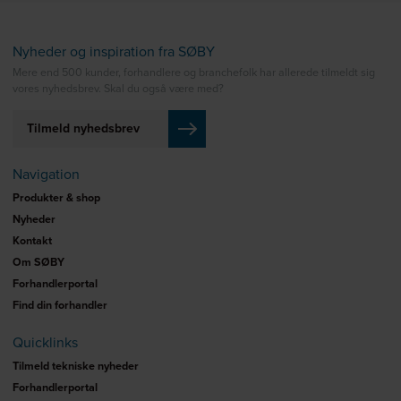
Nyheder og inspiration fra SØBY
Mere end 500 kunder, forhandlere og branchefolk har allerede tilmeldt sig
vores nyhedsbrev. Skal du også være med?
Tilmeld nyhedsbrev
Navigation
Produkter & shop
Nyheder
Kontakt
Om SØBY
Forhandlerportal
Find din forhandler
Quicklinks
Tilmeld tekniske nyheder
Forhandlerportal