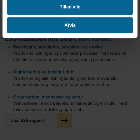
Tillad alle
*Foto er AI-genereret og skal ses som en visuel fortolkning af
artiklens tema.
Afvis
ESG-indsatsen hos SØBY, kort fortalt:
Bæredygtig produktion, produkter og service
Vi udvikler løsninger og optimerer processer med fokus på
effektiv ressourceudnyttelse og ansvarlig produktion.
Digitalisering og indsigt i drift
Vi udvikler digitale løsninger, der giver bedre overblik,
dokumentation og mulighed for at optimere driften.
Organisation, mennesker og kultur
Vi investerer i medarbejdere, samarbejde og en kultur med
fokus på ansvar, udvikling og trivsel.
Læs ESG-rapport