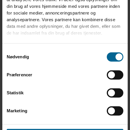
din brug af vores hjemmeside med vores partnere inden
Det er her, klimadata for alvor bliver mere end dokumentation. De
for sociale medier, annonceringspartnere og
bliver et fælles beslutningsgrundlag, der hjælper virksomheder på
tværs af værdikæden med at trække udviklingen i samme retning.
analysepartnere. Vores partnere kan kombinere disse
data med andre oplysninger, du har givet dem, eller som
Vil du vide mere om SØBYs eget arbejde med grøn omstilling?
de har indsamlet fra din brug af deres tjenester.
Se videointerviewet, hvor ledelsen fortæller om virksomhedens
konkrete prioriteringer og initiativer.
Samtykkevalg
Se videointerview
Nødvendig
Præferencer
Statistik
Marketing