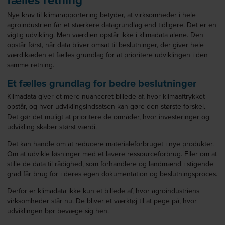
fælles retning
Nye krav til klimarapportering betyder, at virksomheder i hele
agroindustrien får et stærkere datagrundlag end tidligere. Det er en
vigtig udvikling. Men værdien opstår ikke i klimadata alene. Den
opstår først, når data bliver omsat til beslutninger, der giver hele
værdikæden et fælles grundlag for at prioritere udviklingen i den
samme retning.
Et fælles grundlag for bedre beslutninger
Klimadata giver et mere nuanceret billede af, hvor klimaaftrykket
opstår, og hvor udviklingsindsatsen kan gøre den største forskel.
Det gør det muligt at prioritere de områder, hvor investeringer og
udvikling skaber størst værdi.
Det kan handle om at reducere materialeforbruget i nye produkter.
Om at udvikle løsninger med et lavere ressourceforbrug. Eller om at
stille de data til rådighed, som forhandlere og landmænd i stigende
grad får brug for i deres egen dokumentation og beslutningsproces.
Derfor er klimadata ikke kun et billede af, hvor agroindustriens
virksomheder står nu. De bliver et værktøj til at pege på, hvor
udviklingen bør bevæge sig hen.