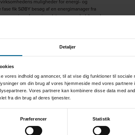
 virksomhedens muligheder for energi- og
te fase fik SØBY besøg af en energimanager fra
ns energi- og forsyningsdata, sammenholdt med
Detaljer
i EU-støtte til udvikling af en grøn
ev til et samarbejde med ProEnergi, som fik til
nde tiltag. Den grønne forretningsmodel skulle bl.a.
ookies
se vores indhold og annoncer, til at vise dig funktioner til sociale
urcer eller energi?
oplysninger om din brug af vores hjemmeside med vores partnere i
ysepartnere. Vores partnere kan kombinere disse data med andr
bygninger?
et fra din brug af deres tjenester.
Præferencer
Statistik
jekt GREEN var den rigtige vej at gå, da
or energioptimering på en bred skala.