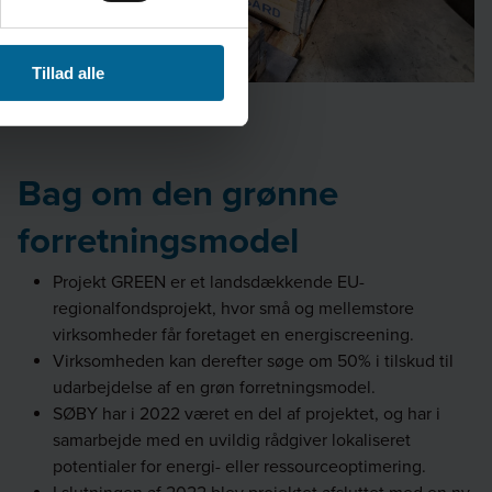
Tillad alle
Bag om den grønne
forretningsmodel
Projekt GREEN er et landsdækkende EU-
regionalfondsprojekt, hvor små og mellemstore
virksomheder får foretaget en energiscreening.
Virksomheden kan derefter søge om 50% i tilskud til
udarbejdelse af en grøn forretningsmodel.
SØBY har i 2022 været en del af projektet, og har i
samarbejde med en uvildig rådgiver lokaliseret
potentialer for energi- eller ressourceoptimering.