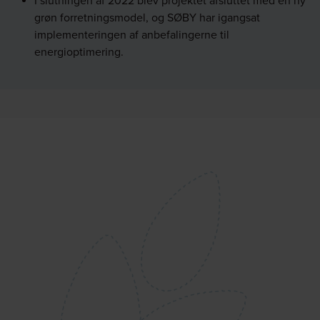
I slutningen af 2022 blev projektet afsluttet med en ny
grøn forretningsmodel, og SØBY har igangsat
implementeringen af anbefalingerne til
energioptimering.