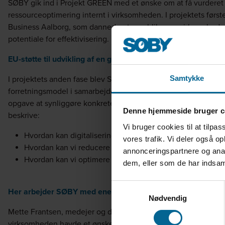
SØBY gik ind i Projekt GREEN med et ønske om at få vurderet
ressourceoptimering internt i virksomheden. I projektets førs
Business Aalborg, som dannede et overblik over virksomhede
potentiale for effektivisering.
EU-støtte til udvikling af en grønnere forretningsmodel
Samtykke
I projektets anden fase blev SØBY godkendt til at modtage 50% 
forretningsmodel i samarbejde med en ekstern rådgiver. Det bl
opgave at synliggøre konkrete anbefalinger til energiforbedre
Denne hjemmeside bruger c
beskrive:
Vi bruger cookies til at tilpas
Hvordan kan digitalisering optimere anvendelsen af resso
vores trafik. Vi deler også 
Hvordan kan vi reducere ressourcespild i produktionen?
annonceringspartnere og anal
Hvordan kan vi optimere energiforbrug i virksomhedens 
dem, eller som de har indsaml
Samtykkevalg
Her arbejder SØBY med energiforbedrende tiltag
Nødvendig
Mette Frantsen, medejer og direktør hos SØBY, fortæller at Pro
virksomheden havde et ønske om at klarlægge mulighederne f