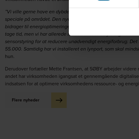
”Vi
ville gerne have en dybdegående analyse af vores forbrug
speciale på området. Den nye grønnere forretningsplan har g
bidrager til energioptimeringer bredt i virksomheden. Arbejd
tage tid, men vi har allerede nu udskiftet al belysning fra alm
sensorstyring for at reducere unødvendigt energiforbrug.
Det 
55.000. Samtidig har vi installeret en lynport, som skal mind
hun.
Derudover fortæller Mette Frantsen, at SØBY arbejder videre 
andet har virksomheden igangsat et gennemgående digitaliseri
indsatsen for at optimere virksomhedens ressource- og energ
Flere nyheder