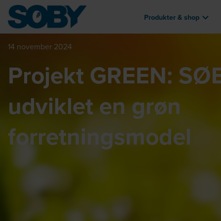
Produkter & shop
14 november 2024
Projekt GREEN: SØ
udviklet en grøn
forretningsmodel