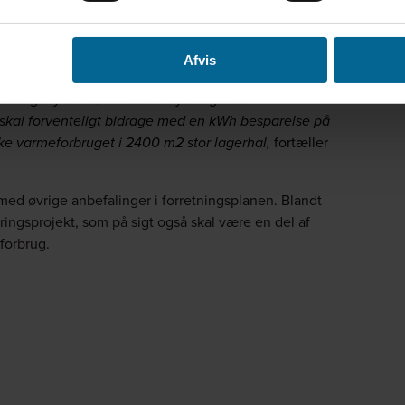
, og derfor havde vi brug for en rådgiver med
ivet os en række konkrete anbefalinger, som
Afvis
et med at implementere anbefalingerne kommer til at
indelige lysstofrør til LED belysning med
skal forventeligt bidrage med en kWh besparelse på
ske varmeforbruget i 2400 m2 stor lagerhal,
fortæller
med øvrige anbefalinger i forretningsplanen. Blandt
ngsprojekt, som på sigt også skal være en del af
iforbrug.