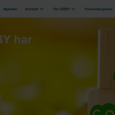
Nyheder
Kontakt
Om SØBY
Forhandlerportal
BY har